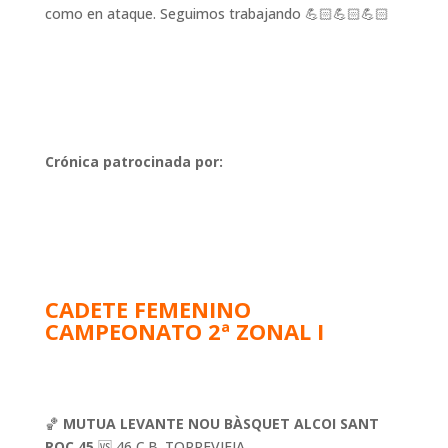
como en ataque. Seguimos trabajando 💪🏻💪🏻💪🏻
Crónica patrocinada por:
CADETE FEMENINO
CAMPEONATO 2ª ZONAL I
🏀
MUTUA LEVANTE NOU BÀSQUET ALCOI SANT
ROC 45
🆚 46 C.B. TORREVIEJA