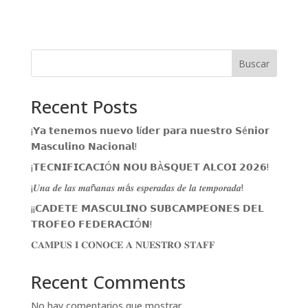
Buscar
Recent Posts
¡𝗬𝗮 𝘁𝗲𝗻𝗲𝗺𝗼𝘀 𝗻𝘂𝗲𝘃𝗼 𝗹í𝗱𝗲𝗿 𝗽𝗮𝗿𝗮 𝗻𝘂𝗲𝘀𝘁𝗿𝗼 𝗦é𝗻𝗶𝗼𝗿
𝗠𝗮𝘀𝗰𝘂𝗹𝗶𝗻𝗼 𝗡𝗮𝗰𝗶𝗼𝗻𝗮𝗹!
¡𝗧𝗘𝗖𝗡𝗜𝗙𝗜𝗖𝗔𝗖𝗜Ó𝗡 𝗡𝗢𝗨 𝗕À𝗦𝗤𝗨𝗘𝗧 𝗔𝗟𝗖𝗢𝗜 𝟮𝟬𝟮𝟲!
¡𝑼𝒏𝒂 𝒅𝒆 𝒍𝒂𝒔 𝒎𝒂ñ𝒂𝒏𝒂𝒔 𝒎á𝒔 𝒆𝒔𝒑𝒆𝒓𝒂𝒅𝒂𝒔 𝒅𝒆 𝒍𝒂 𝒕𝒆𝒎𝒑𝒐𝒓𝒂𝒅𝒂!
¡¡𝗖𝗔𝗗𝗘𝗧𝗘 𝗠𝗔𝗦𝗖𝗨𝗟𝗜𝗡𝗢 𝗦𝗨𝗕𝗖𝗔𝗠𝗣𝗘𝗢𝗡𝗘𝗦 𝗗𝗘𝗟
𝗧𝗥𝗢𝗙𝗘𝗢 𝗙𝗘𝗗𝗘𝗥𝗔𝗖𝗜Ó𝗡!
𝐂𝐀𝐌𝐏𝐔𝐒 𝐈 𝐂𝐎𝐍𝐎𝐂𝐄 𝐀 𝐍𝐔𝐄𝐒𝐓𝐑𝐎 𝐒𝐓𝐀𝐅𝐅
Recent Comments
No hay comentarios que mostrar.