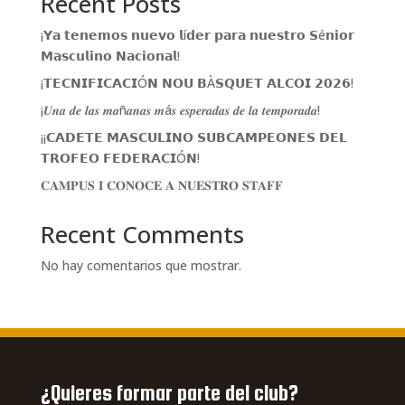
Recent Posts
¡𝗬𝗮 𝘁𝗲𝗻𝗲𝗺𝗼𝘀 𝗻𝘂𝗲𝘃𝗼 𝗹í𝗱𝗲𝗿 𝗽𝗮𝗿𝗮 𝗻𝘂𝗲𝘀𝘁𝗿𝗼 𝗦é𝗻𝗶𝗼𝗿
𝗠𝗮𝘀𝗰𝘂𝗹𝗶𝗻𝗼 𝗡𝗮𝗰𝗶𝗼𝗻𝗮𝗹!
¡𝗧𝗘𝗖𝗡𝗜𝗙𝗜𝗖𝗔𝗖𝗜Ó𝗡 𝗡𝗢𝗨 𝗕À𝗦𝗤𝗨𝗘𝗧 𝗔𝗟𝗖𝗢𝗜 𝟮𝟬𝟮𝟲!
¡𝑼𝒏𝒂 𝒅𝒆 𝒍𝒂𝒔 𝒎𝒂ñ𝒂𝒏𝒂𝒔 𝒎á𝒔 𝒆𝒔𝒑𝒆𝒓𝒂𝒅𝒂𝒔 𝒅𝒆 𝒍𝒂 𝒕𝒆𝒎𝒑𝒐𝒓𝒂𝒅𝒂!
¡¡𝗖𝗔𝗗𝗘𝗧𝗘 𝗠𝗔𝗦𝗖𝗨𝗟𝗜𝗡𝗢 𝗦𝗨𝗕𝗖𝗔𝗠𝗣𝗘𝗢𝗡𝗘𝗦 𝗗𝗘𝗟
𝗧𝗥𝗢𝗙𝗘𝗢 𝗙𝗘𝗗𝗘𝗥𝗔𝗖𝗜Ó𝗡!
𝐂𝐀𝐌𝐏𝐔𝐒 𝐈 𝐂𝐎𝐍𝐎𝐂𝐄 𝐀 𝐍𝐔𝐄𝐒𝐓𝐑𝐎 𝐒𝐓𝐀𝐅𝐅
Recent Comments
No hay comentarios que mostrar.
¿Quieres formar parte del club?