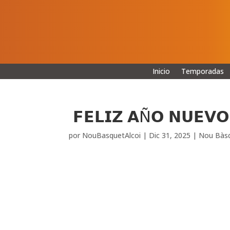
Inicio
Temporadas
𝗙𝗘𝗟𝗜𝗭 𝗔Ñ𝗢 𝗡𝗨𝗘𝗩
por
NouBasquetAlcoi
|
Dic 31, 2025
|
Nou Bàsq