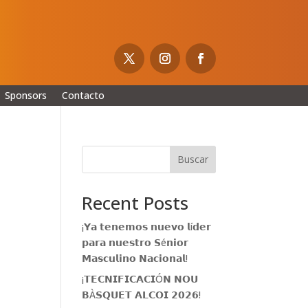
Sponsors
Contacto
Buscar
Recent Posts
¡𝗬𝗮 𝘁𝗲𝗻𝗲𝗺𝗼𝘀 𝗻𝘂𝗲𝘃𝗼 𝗹í𝗱𝗲𝗿
𝗽𝗮𝗿𝗮 𝗻𝘂𝗲𝘀𝘁𝗿𝗼 𝗦é𝗻𝗶𝗼𝗿
𝗠𝗮𝘀𝗰𝘂𝗹𝗶𝗻𝗼 𝗡𝗮𝗰𝗶𝗼𝗻𝗮𝗹!
¡𝗧𝗘𝗖𝗡𝗜𝗙𝗜𝗖𝗔𝗖𝗜Ó𝗡 𝗡𝗢𝗨
𝗕À𝗦𝗤𝗨𝗘𝗧 𝗔𝗟𝗖𝗢𝗜 𝟮𝟬𝟮𝟲!