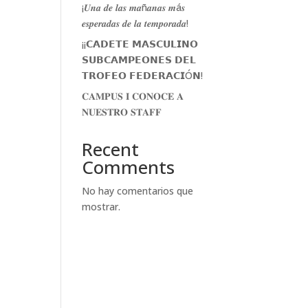
¡𝑼𝒏𝒂 𝒅𝒆 𝒍𝒂𝒔 𝒎𝒂ñ𝒂𝒏𝒂𝒔 𝒎á𝒔
𝒆𝒔𝒑𝒆𝒓𝒂𝒅𝒂𝒔 𝒅𝒆 𝒍𝒂 𝒕𝒆𝒎𝒑𝒐𝒓𝒂𝒅𝒂!
¡¡𝗖𝗔𝗗𝗘𝗧𝗘 𝗠𝗔𝗦𝗖𝗨𝗟𝗜𝗡𝗢
𝗦𝗨𝗕𝗖𝗔𝗠𝗣𝗘𝗢𝗡𝗘𝗦 𝗗𝗘𝗟
𝗧𝗥𝗢𝗙𝗘𝗢 𝗙𝗘𝗗𝗘𝗥𝗔𝗖𝗜Ó𝗡!
𝐂𝐀𝐌𝐏𝐔𝐒 𝐈 𝐂𝐎𝐍𝐎𝐂𝐄 𝐀
𝐍𝐔𝐄𝐒𝐓𝐑𝐎 𝐒𝐓𝐀𝐅𝐅
Recent
Comments
No hay comentarios que
mostrar.