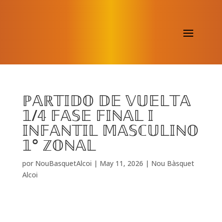
ℙ𝔸ℝ𝕋𝕀𝔻𝕆 𝔻𝔼 𝕍𝕌𝔼𝕃𝕋𝔸
𝟙/𝟜 𝔽𝔸𝕊𝔼 𝔽𝕀ℕ𝔸𝕃 𝕀
𝕀ℕ𝔽𝔸ℕ𝕋𝕀𝕃 𝕄𝔸𝕊ℂ𝕌𝕃𝕀ℕ𝕆
𝟙° ℤ𝕆ℕ𝔸𝕃
por
NouBasquetAlcoi
|
May 11, 2026
|
Nou Bàsquet
Alcoi