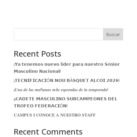
Buscar
Recent Posts
¡𝗬𝗮 𝘁𝗲𝗻𝗲𝗺𝗼𝘀 𝗻𝘂𝗲𝘃𝗼 𝗹í𝗱𝗲𝗿 𝗽𝗮𝗿𝗮 𝗻𝘂𝗲𝘀𝘁𝗿𝗼 𝗦é𝗻𝗶𝗼𝗿
𝗠𝗮𝘀𝗰𝘂𝗹𝗶𝗻𝗼 𝗡𝗮𝗰𝗶𝗼𝗻𝗮𝗹!
¡𝗧𝗘𝗖𝗡𝗜𝗙𝗜𝗖𝗔𝗖𝗜Ó𝗡 𝗡𝗢𝗨 𝗕À𝗦𝗤𝗨𝗘𝗧 𝗔𝗟𝗖𝗢𝗜 𝟮𝟬𝟮𝟲!
¡𝑼𝒏𝒂 𝒅𝒆 𝒍𝒂𝒔 𝒎𝒂ñ𝒂𝒏𝒂𝒔 𝒎á𝒔 𝒆𝒔𝒑𝒆𝒓𝒂𝒅𝒂𝒔 𝒅𝒆 𝒍𝒂 𝒕𝒆𝒎𝒑𝒐𝒓𝒂𝒅𝒂!
¡¡𝗖𝗔𝗗𝗘𝗧𝗘 𝗠𝗔𝗦𝗖𝗨𝗟𝗜𝗡𝗢 𝗦𝗨𝗕𝗖𝗔𝗠𝗣𝗘𝗢𝗡𝗘𝗦 𝗗𝗘𝗟
𝗧𝗥𝗢𝗙𝗘𝗢 𝗙𝗘𝗗𝗘𝗥𝗔𝗖𝗜Ó𝗡!
𝐂𝐀𝐌𝐏𝐔𝐒 𝐈 𝐂𝐎𝐍𝐎𝐂𝐄 𝐀 𝐍𝐔𝐄𝐒𝐓𝐑𝐎 𝐒𝐓𝐀𝐅𝐅
Recent Comments